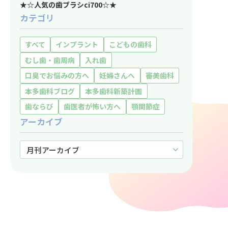
★☆人気の歯ブラシci700☆★
カテゴリ
すべて
インプラント
こどもの歯科
むし歯・歯周病
入れ歯
口臭でお悩みの方へ
妊婦さんへ
審美歯科
本多歯科ブログ
本多歯科新築計画
歯ならび
歯医者が怖い方へ
顎関節症
アーカイブ