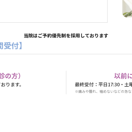
当院はご予約優先制を採用しております
間受付】
診の方）
以前
ております。
最終受付：平日17:30・土
※痛みや腫れ、噛めないなどの急な