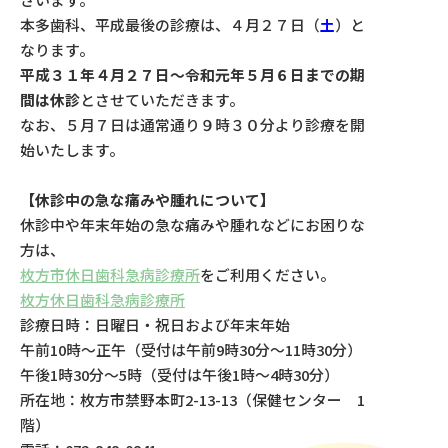
本多歯科、平成最後の診療は、４月２７日（
土
）と
なります。
平成３１年４月２７日〜令和元年５月６日までの期
間は休診
とさせていただきます。
なお、５月７日は通常通り９時３０分より診療を開
始いたします。
【休診中の急な痛みや腫れについて】
休診中や年末年始の急な痛みや腫れなどにお困りな
方は、
枚方市休日歯科急病診療所
をご利用ください。
枚方休日歯科急病診療所
診療日時：日曜日・祝日および年末年始
午前10時～正午（受付は午前9時30分～11時30分）
午後1時30分～5時（受付は午後1時～4時30分）
所在地：枚方市禁野本町2-13-13（保健センター 1
階）