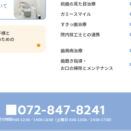
前歯の見た目治療
ガミースマイル
すきっ歯治療
子様と
院内技工士との連携
のための
歯周病治療
歯磨き指導・
お口の掃除とメンテナンス
072-847-8241
受付時間
9:00-12:30／14:00-18:00
（土曜日 8:00-13:00／14:00-17:00）