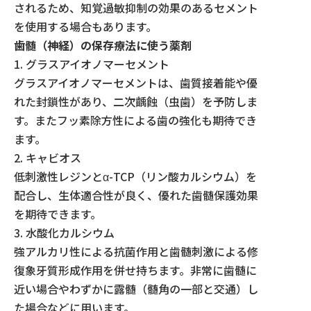
されるため、知覚過敏抑制の効果のあるセメント
を使用する場合もあります。
歯髄（神経）の保存療法に使う薬剤
1. グラスアイオノマーセメント
グラスアイオノマーセメントは、歯質接着能や優
れた封鎖性があり、二次齲蝕（虫歯）を予防しま
す。またフッ素除方性による歯の強化も期待でき
ます。
2. キャビオス
低刺激性レジンとα-TCP（リン酸カルシウム）を
配合し、生体適合性が良く、優れた歯髄保護効果
を期待できます。
3. 水酸化カルシウム
強アルカリ性による抗菌作用と歯髄刺激による修
復象牙質形成作用を併せ持ちます。非常に歯髄に
近い場合やわずかに露髄（髄角の一部と交通）し
た場合などに用います。