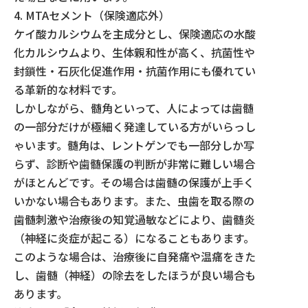
4. MTAセメント（保険適応外）
ケイ酸カルシウムを主成分とし、保険適応の水酸
化カルシウムより、生体親和性が高く、抗菌性や
封鎖性・石灰化促進作用・抗菌作用にも優れてい
る革新的な材料です。
しかしながら、髄角といって、人によっては歯髄
の一部分だけが極細く発達している方がいらっし
ゃいます。髄角は、レントゲンでも一部分しか写
らず、診断や歯髄保護の判断が非常に難しい場合
がほとんどです。その場合は歯髄の保護が上手く
いかない場合もあります。また、虫歯を取る際の
歯髄刺激や治療後の知覚過敏などにより、歯髄炎
（神経に炎症が起こる）になることもあります。
このような場合は、治療後に自発痛や温痛をきた
し、歯髄（神経）の除去をしたほうが良い場合も
あります。