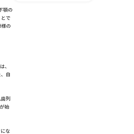
下顎の
ことで
母様の
歯は、
た、自
乳歯列
が始
歯にな