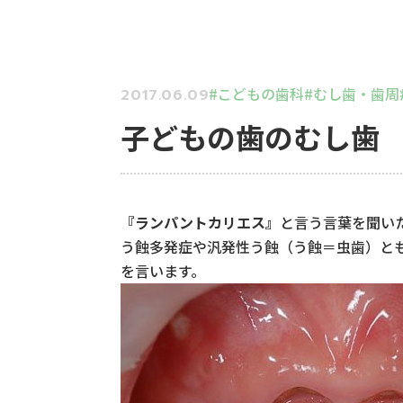
こどもの歯科
むし歯・歯周
2017.06.09
子どもの歯のむし歯
『ランパントカリエス』
と言う言葉を聞い
う蝕多発症や汎発性う蝕（う蝕＝虫歯）と
を言います。