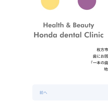
枚方
歯にお
『一本の
地
前へ