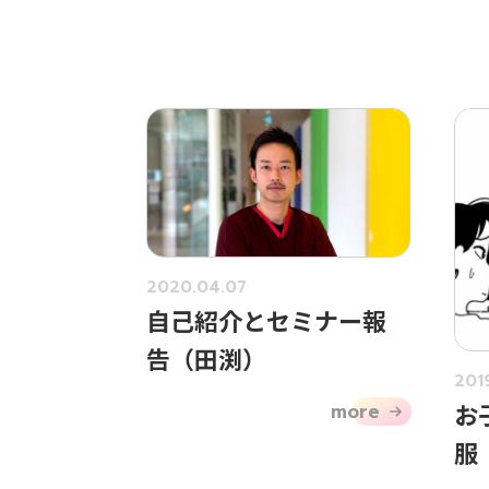
2020.04.07
自己紹介とセミナー報
告（田渕）
201
お
more
服