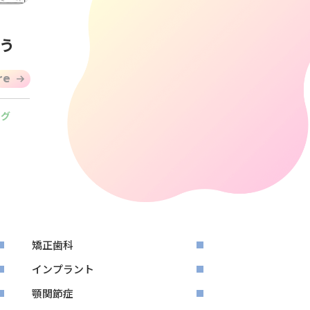
う
re
ログ
矯正歯科
インプラント
顎関節症