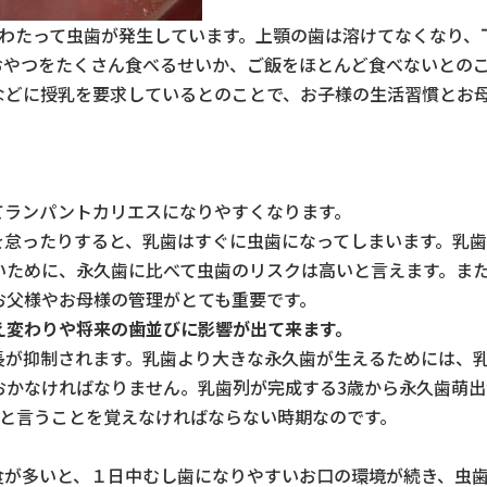
にわたって虫歯が発生しています。上顎の歯は溶けてなくなり、
おやつをたくさん食べるせいか、ご飯をほとんど食べないとの
などに授乳を要求しているとのことで、お子様の生活習慣とお
てランパントカリエスになりやすくなります。
を怠ったりすると、乳歯はすぐに虫歯になってしまいます。
乳
いために、永久歯に比べて虫歯のリスクは高いと言えます。
ま
お父様やお母様の管理がとても重要です。
え変わりや将来の歯並びに影響が出て来ます。
長が抑制されます。乳歯より大きな永久歯が生えるためには、
おかなければなりません。乳歯列が完成する3歳から永久歯萌出
”と言うことを覚えなければならない時期なのです。
食が多いと、１日中むし歯になりやすいお口の環境が続き、虫