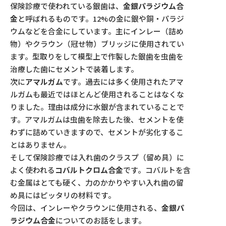
保険診療で使われている銀歯は、
金銀パラジウム合
金
と呼ばれるものです。12%の金に銀や銅・パラジ
ウムなどを合金にしています。主にインレー（詰め
物）やクラウン（冠せ物）ブリッジに使用されてい
ます。型取りをして模型上で作製した銀歯を虫歯を
治療した歯にセメントで装着します。
次に
アマルガム
です。過去には多く使用されたアマ
ルガムも最近ではほとんど使用されることはなくな
りました。理由は成分に水銀が含まれていることで
す。アマルガムは虫歯を除去した後、セメントを使
わずに詰めていきますので、セメントが劣化するこ
とはありません。
そして保険診療では入れ歯のクラスプ（留め具）に
よく使われる
コバルトクロム合金
です。コバルトを含
む金属はとても硬く、力のかかりやすい入れ歯の留
め具にはピッタリの材料です。
今回は、インレーやクラウンに使用される、
金銀パ
ラジウム合金
についてのお話をします。