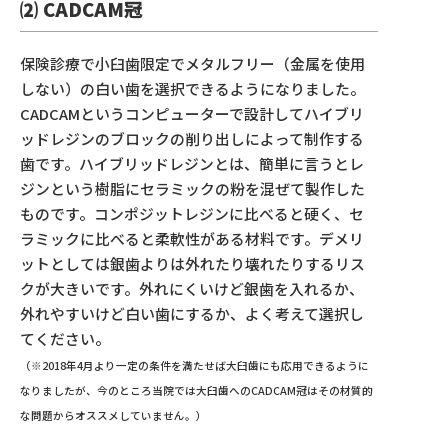
⑵ CADCAM冠
保険診療で小臼歯限定でメタルフリー（金属を使用
しない）の白い歯を選択できるようになりました。
CADCAMというコンピューターで設計してハイブリ
ッドレジンのブロックの削り出しによって制作する
歯です。ハイブリッドレジンとは、簡単に言うとレ
ジンという樹脂にセラミックの粉を混ぜて製作した
ものです。コンポジットレジンに比べると硬く、セ
ラミックに比べると柔軟性がある材料です。デメリ
ットとしては銀歯よりは外れたり壊れたりするリス
クが大きいです。外れにくいけど銀歯を入れるか、
外れやすいけど白い歯にするか、よく考えて選択し
てください。
（※2018年4月より一定の条件を満たせば大臼歯にも応用できるように
なりましたが、今のところ当院では大臼歯へのCADCAM冠はその材質的
な問題からオススメしていません。）