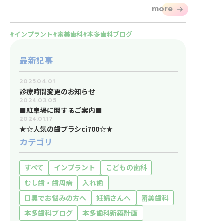
more
インプラント
審美歯科
本多歯科ブログ
最新記事
2025.04.01
診療時間変更のお知らせ
2024.03.05
■駐車場に関するご案内■
2024.01.17
★☆人気の歯ブラシci700☆★
カテゴリ
すべて
インプラント
こどもの歯科
むし歯・歯周病
入れ歯
口臭でお悩みの方へ
妊婦さんへ
審美歯科
本多歯科ブログ
本多歯科新築計画