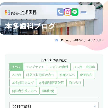
本多歯科ブログ
ホーム
2017年
5月
16日
カテゴリで絞り込む
すべて
インプラント
こどもの歯科
むし歯・歯周病
入れ歯
口臭でお悩みの方へ
妊婦さんへ
審美歯科
本多歯科ブログ
本多歯科新築計画
歯ならび
歯医者が怖い方へ
顎関節症